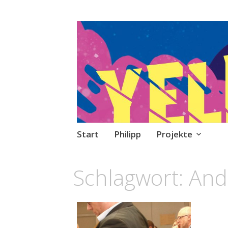
Philipp Sprecke
Stories, Skripte, Comics
Zum
Start
Philipp
Projekte
Inhalt
springen
Schlagwort:
And