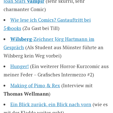
Joan Sfars
Vampir
(sehr skurril, sehr
charmanter Comic)
Wie lese ich Comics? Gastauftritt bei
54books
(Zu Gast bei Till)
Wilsberg
-Zeichner Jörg Hartmann im
Gespräch
(Als Student aus Münster führte an
Wilsberg kein Weg vorbei)
Hunger!
(Ein weiterer Horror-Kurzcomic aus
meiner Feder – Grafisches Intermezzo #2)
Making of Pimo & Rex
(Interview mit
Thomas Wellmann
)
Ein Blick zurück, ein Blick nach vorn
(wie es
mit der Kladde weiter geht)