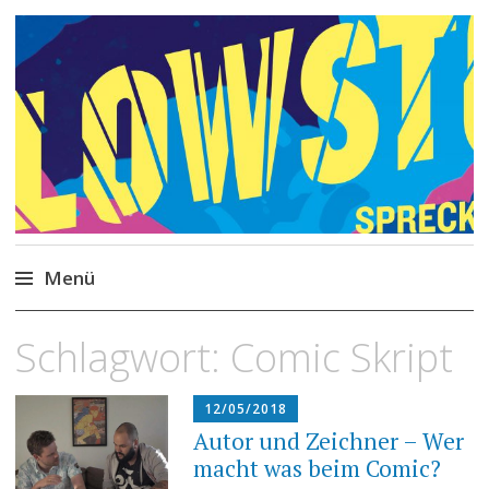
Philipp Spreckels
Stories, Skripte, Comics
Menü
Zum
Schlagwort:
Comic Skript
Inhalt
springen
12/05/2018
Autor und Zeichner – Wer
macht was beim Comic?