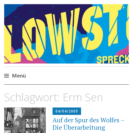
Philipp Spreckels
Stories, Skripte, Comics
Menü
Zum
Schlagwort:
Erm Sen
Inhalt
springen
04/04/2009
Auf der Spur des Wolfes –
Die Überarbeitung