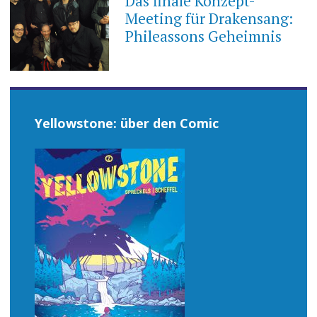
Das finale Konzept-
Meeting für Drakensang:
Phileassons Geheimnis
Yellowstone: über den Comic