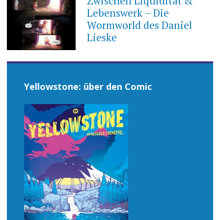
Zwischen Liquidität &
Lebenswerk – Die
Wormworld des Daniel
Lieske
Yellowstone: über den Comic