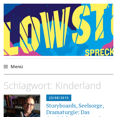
Philipp Spreckels
Stories, Skripte, Comics
Menü
Zum
Schlagwort:
Kinderland
Inhalt
springen
23/08/2015
Storyboards, Seelsorge,
Dramaturgie: Das