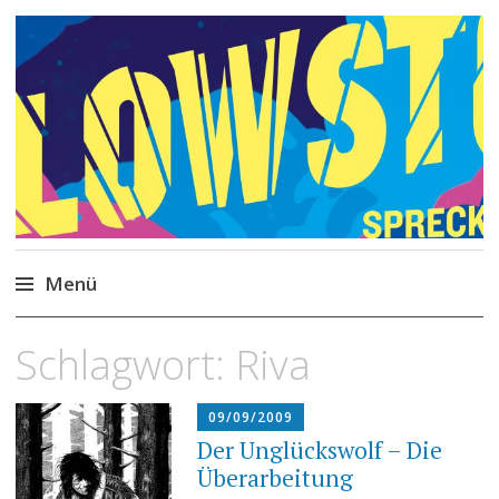
Philipp Spreckels
Stories, Skripte, Comics
Menü
Zum
Schlagwort:
Riva
Inhalt
springen
09/09/2009
Der Unglückswolf – Die
Überarbeitung