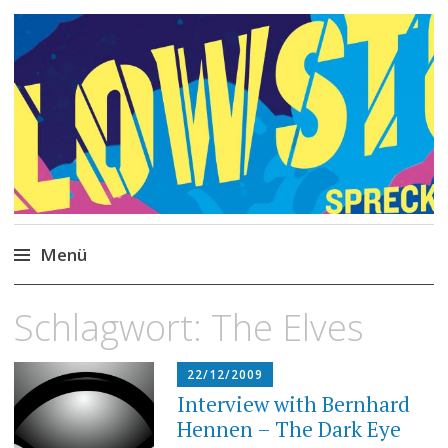
Philipp Spreckels
Stories, Skripte, Comics
Menü
Zum
Schlagwort:
The Elves
Inhalt
springen
22/12/2009
Interview with Bernhard
Hennen – The Dark Eye