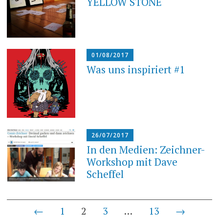
YELLOW STONE
01/08/2017
Was uns inspiriert #1
26/07/2017
In den Medien: Zeichner-
Workshop mit Dave
Scheffel
Beiträge-
←
1
2
3
…
13
→