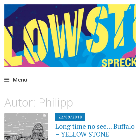
Philipp Spreckels
Stories, Skripte, Comics
Menü
Zum
Autor:
Philipp
Inhalt
springen
22/09/2018
Long time no see… Buffalo
– YELLOW STONE