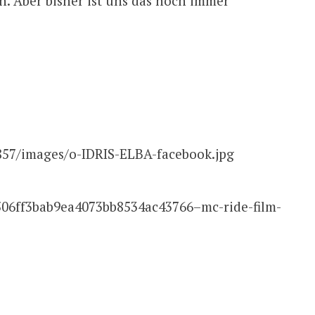
n. Aber bisher ist uns das noch immer
857/images/o-IDRIS-ELBA-facebook.jpg
506ff3bab9ea4073bb8534ac43766–mc-ride-film-