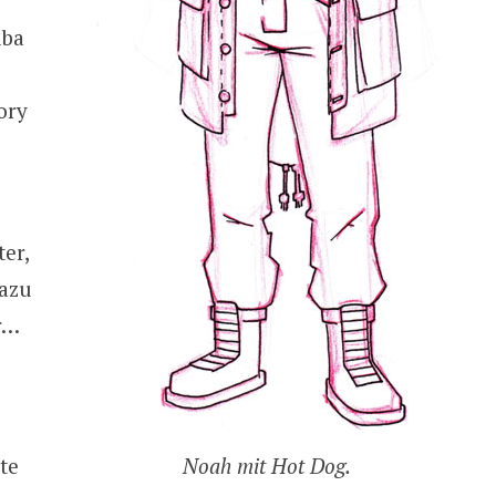
lba
ory
ter,
dazu
r…
te
Noah mit Hot Dog.