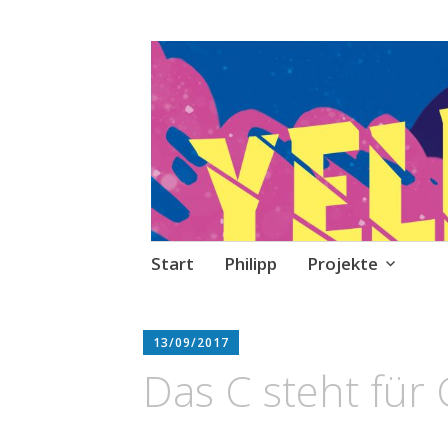
Philipp Sprecke
Stories, Skripte, Comics
Zum
Start
Philipp
Projekte
Inhalt
springen
13/09/2017
Das C steht für