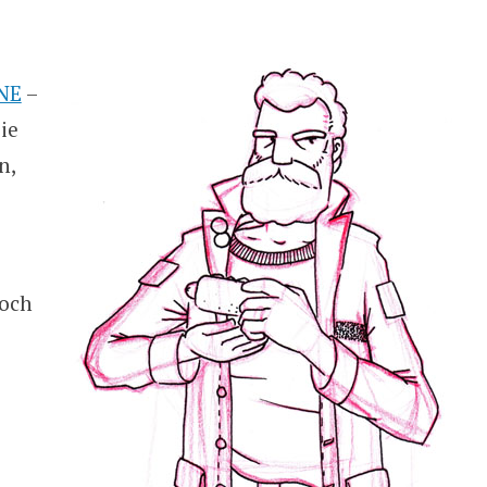
NE
–
ie
n,
noch