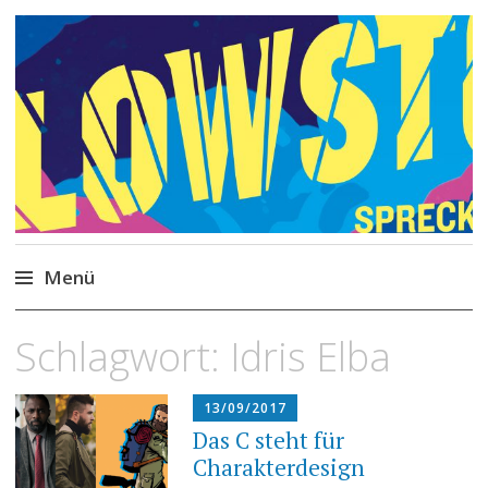
Philipp Spreckels
Stories, Skripte, Comics
Menü
Zum
Schlagwort:
Idris Elba
Inhalt
springen
13/09/2017
Das C steht für
Charakterdesign