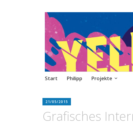
Philipp Sprecke
Stories, Skripte, Comics
Zum
Start
Philipp
Projekte
Inhalt
springen
21/05/2015
Grafisches Inte