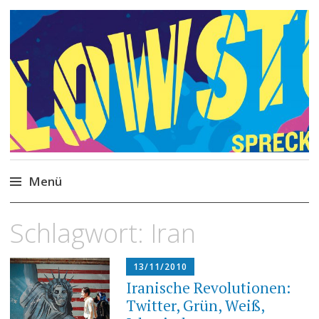
Philipp Spreckels
Stories, Skripte, Comics
Menü
Zum
Schlagwort:
Iran
Inhalt
springen
13/11/2010
Iranische Revolutionen:
Twitter, Grün, Weiß,